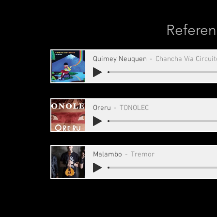
Referen
Quimey Neuquen
Chancha Vía Circuit
Oreru
TONOLEC
Malambo
Tremor